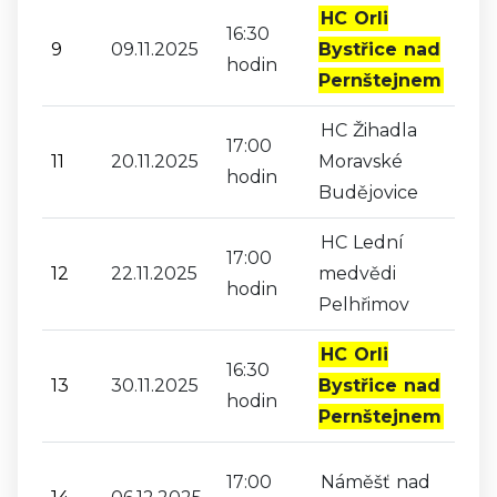
HC Orli
16:30
9
09.11.2025
Bystřice nad
hodin
Pernštejnem
HC Žihadla
17:00
11
20.11.2025
Moravské
hodin
Budějovice
HC Lední
17:00
12
22.11.2025
medvědi
hodin
Pelhřimov
HC Orli
16:30
13
30.11.2025
Bystřice nad
hodin
Pernštejnem
17:00
Náměšť nad