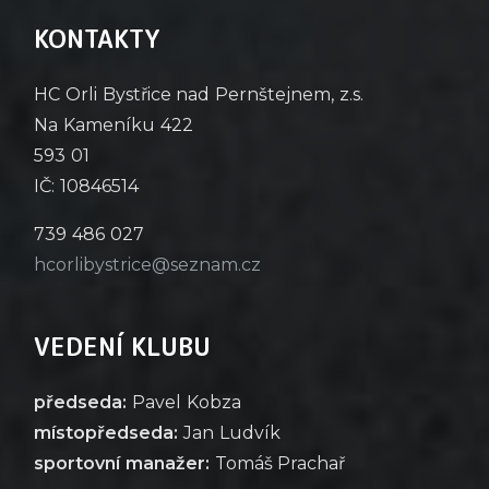
KONTAKTY
HC Orli Bystřice nad Pernštejnem, z.s.
Na Kameníku 422
593 01
IČ: 10846514
739 486 027
hcorlibystrice@seznam.cz
VEDENÍ KLUBU
předseda:
Pavel Kobza
místopředseda:
Jan Ludvík
sportovní manažer:
Tomáš Prachař