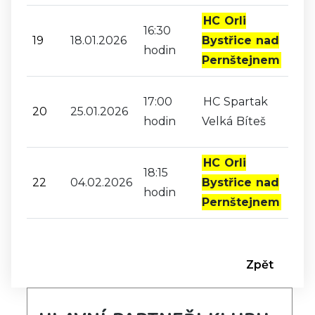
HC Orli
16:30
19
18.01.2026
Bystřice nad
hodin
Pernštejnem
17:00
HC Spartak
20
25.01.2026
hodin
Velká Bíteš
HC Orli
18:15
22
04.02.2026
Bystřice nad
hodin
Pernštejnem
Zpět