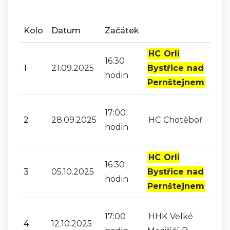
Kolo
Datum
Začátek
HC Orli
16:30
1
21.09.2025
Bystřice nad
hodin
Pernštejnem
17:00
2
28.09.2025
HC Chotěboř
hodin
HC Orli
16:30
3
05.10.2025
Bystřice nad
hodin
Pernštejnem
17:00
HHK Velké
4
12.10.2025