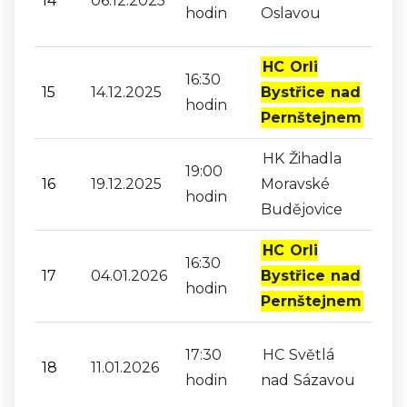
14
06.12.2025
hodin
Oslavou
HC Orli
16:30
15
14.12.2025
Bystřice nad
hodin
Pernštejnem
HK Žihadla
19:00
16
19.12.2025
Moravské
hodin
Budějovice
HC Orli
16:30
17
04.01.2026
Bystřice nad
hodin
Pernštejnem
17:30
HC Světlá
18
11.01.2026
hodin
nad Sázavou