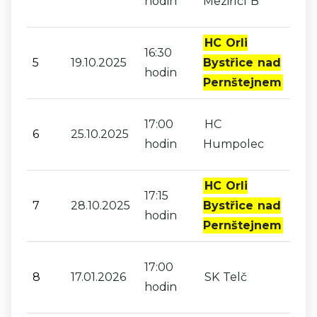
hodin
Meziříčí B
HC Orli
16:30
5
19.10.2025
Bystřice nad
hodin
Pernštejnem
17:00
HC
6
25.10.2025
hodin
Humpolec
HC Orli
17:15
7
28.10.2025
Bystřice nad
hodin
Pernštejnem
17:00
8
17.01.2026
SK Telč
hodin