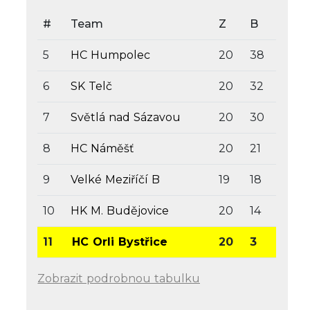
#
Team
Z
B
5
HC Humpolec
20
38
6
SK Telč
20
32
7
Světlá nad Sázavou
20
30
8
HC Náměšť
20
21
9
Velké Meziříčí B
19
18
10
HK M. Budějovice
20
14
11
HC Orli Bystřice
20
3
Zobrazit podrobnou tabulku